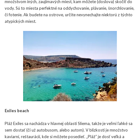
množstvom iných, zaujímavých miest, kam môžete (doslova) skočiť do
vody. Sú to miesta perfektné na oddychovanie, plávanie, šnorchlovanie,
či fotenie. Ak budete na ostrove, určite nevynechajte niektorú z týchto
atypických miest.
Exiles beach
Pláž Exiles sa nachádza v hlavnej oblasti Sliema, takže je veľmi ľahké sa
sem dostať (či už autobusom, alebo autom). V blízkosti je množstvo
kaviarní, reštaurácií, kde si môžete posedieť. „Pláž“ je dosť veľká a