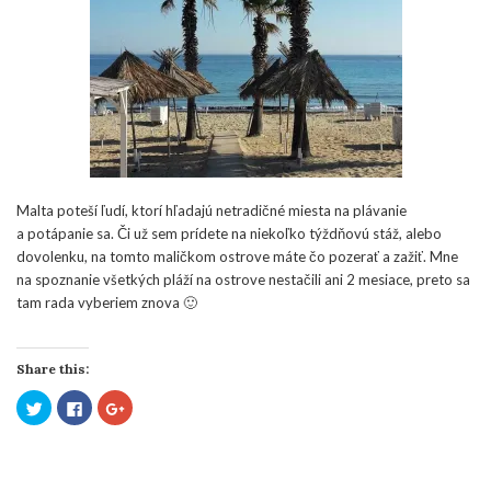
Malta poteší ľudí, ktorí hľadajú netradičné miesta na plávanie
a potápanie sa. Či už sem prídete na niekoľko týždňovú stáž, alebo
dovolenku, na tomto maličkom ostrove máte čo pozerať a zažiť. Mne
na spoznanie všetkých pláží na ostrove nestačili ani 2 mesiace, preto sa
tam rada vyberiem znova 🙂
Share this:
Click
Click
Click
to
to
to
share
share
share
on
on
on
Twitter
Facebook
Google+
(Opens
(Opens
(Opens
in
in
in