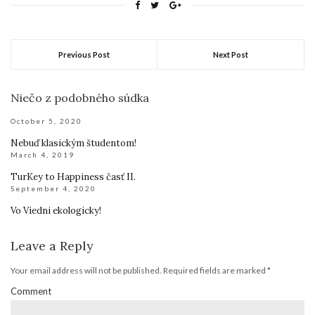
new
new
new
window)
window)
window)
Previous Post
Next Post
Niečo z podobného súdka
October 5, 2020
Nebuď klasickým študentom!
March 4, 2019
TurKey to Happiness časť II.
September 4, 2020
Vo Viedni ekologicky!
Leave a Reply
Your email address will not be published.
Required fields are marked
*
Comment