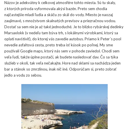
Názov je adekvátny k celkovej atmosfére tohto miesta. Sú tu skaly,
z ktorých príroda vyformovala akýsi bazén. Preto sem chodia
najčastejšie mladí ľudia a skáču zo skál do vody. Miesto je naozaj
zaujímavé, s množstvom skalnatých previsov a priezračnou vodou.
Dostať sa sem nie je až také jednoduché. Je to blízko rybárskej dedinky
Marsaxlokk (v nedeľu tam býva trh, s lokálnymi výrobkami, ktorý sa
oplatí navštíviť), do ktorej vás zavedie autobus. Priamo k Peter´s pool
nevedie asfaltová cesta, preto treba ísť kúsok po poľnej. My sme
používali Google maps, ktorý nás sem v pohode zaviedol. Chodí sem
veľa ľudí, takže úplne postačí, ak budete nasledovať dav. Čo sa týka
služieb v okolí, tak veľa nečakajte. Hore nad sklami sa nachádza jeden
bar a stánok so zmrzlinou, inak nič iné. Odporúčam si, preto zobrať
jedlo a vodu zo sebou.