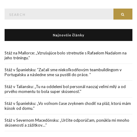
Search
Searc
for:
Najnovšie články
Stáž na Mallorce: ,,Vzrušujúce bolo stretnutie s Rafaelom Nadalom na
jeho tréningu.”
Stáž v Španielsku: “Začali sme niekoľkodňovým teambuildingom v
Portugalsku a následne sme sa pustili do práce. “
Stáž v Taliansku: „Tu na oddelení bol personál naozaj veľmi milý a od
prvého momentu to bola super skúsenosť.“
Stáž v Španielsku: „Vo voľnom čase zvyknem chodiť na pláž, ktorú mám
kúsok od domu.“
Stáž v Severnom Macedónsku: „Určite odporúčam, ponúkla mi mnoho
skúseností a zážitkov…“