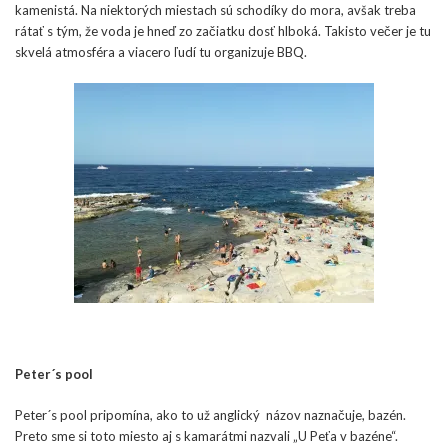
kamenistá. Na niektorých miestach sú schodíky do mora, avšak treba
rátať s tým, že voda je hneď zo začiatku dosť hlboká. Takisto večer je tu
skvelá atmosféra a viacero ľudí tu organizuje BBQ.
Peter´s pool
Peter´s pool pripomína, ako to už anglický názov naznačuje, bazén.
Preto sme si toto miesto aj s kamarátmi nazvali „U Peťa v bazéne“.