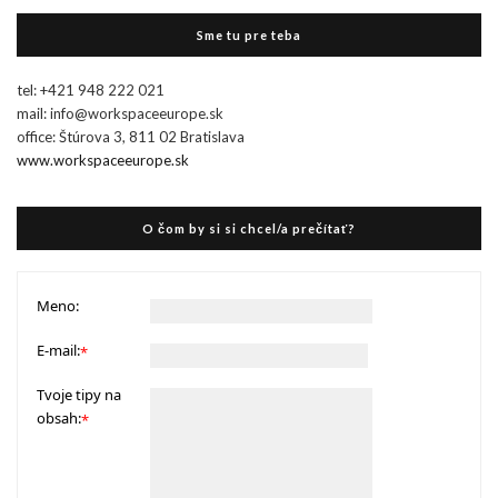
Sme tu pre teba
tel: +421 948 222 021
mail: info@workspaceeurope.sk
office: Štúrova 3, 811 02 Bratislava
www.workspaceeurope.sk
O čom by si si chcel/a prečítať?
Meno:
E-mail:
*
Tvoje tipy na
obsah:
*