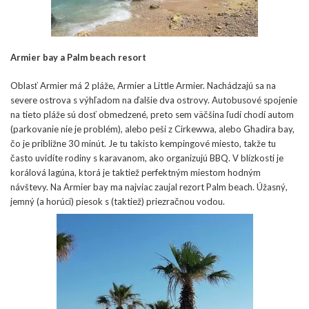
Armier bay a Palm beach resort
Oblasť Armier má 2 pláže, Armier a Little Armier. Nachádzajú sa na
severe ostrova s výhľadom na ďalšie dva ostrovy. Autobusové spojenie
na tieto pláže sú dosť obmedzené, preto sem väčšina ľudí chodí autom
(parkovanie nie je problém), alebo peši z Cirkewwa, alebo Ghadira bay,
čo je približne 30 minút. Je tu takisto kempingové miesto, takže tu
často uvidíte rodiny s karavanom, ako organizujú BBQ. V blízkosti je
korálová lagúna, ktorá je taktiež perfektným miestom hodným
návštevy. Na Armier bay ma najviac zaujal rezort Palm beach. Úžasný,
jemný (a horúci) piesok s (taktiež) priezračnou vodou.