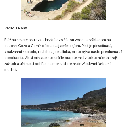
Paradise bay
Pláž na severe ostrova s kryštálovo čistou vodou a výhľadom na
ostrovy Gozo a Comino je naozajstným rajom. Pláž je piesočnatá,
s balvanmi naokolo, rozlohou je maličká, preto býva často preplnená už
dopoludnia. Ak si privstanete, určite budete mať z tohto miesta krajší
zážitok a užijete si pohľad na more, ktoré hraje všetkými farbami
modrej.